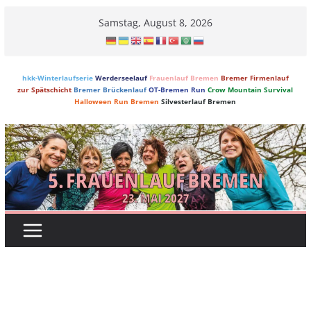
Skip
Samstag, August 8, 2026
to
content
hkk-Winterlaufserie
Werderseelauf
Frauenlauf Bremen
Bremer Firmenlauf
zur Spätschicht
Bremer Brückenlauf
OT-Bremen Run
Crow Mountain Survival
Halloween Run Bremen
Silvesterlauf Bremen