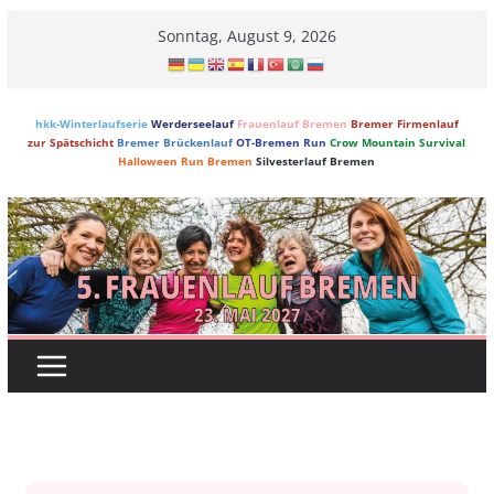
Skip
Sonntag, August 9, 2026
to
content
hkk-Winterlaufserie
Werderseelauf
Frauenlauf Bremen
Bremer Firmenlauf
zur Spätschicht
Bremer Brückenlauf
OT-Bremen Run
Crow Mountain Survival
Halloween Run Bremen
Silvesterlauf Bremen