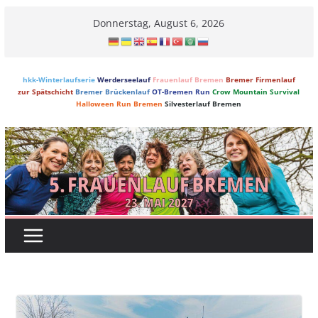
Skip
Donnerstag, August 6, 2026
to
content
hkk-Winterlaufserie
Werderseelauf
Frauenlauf Bremen
Bremer Firmenlauf
zur Spätschicht
Bremer Brückenlauf
OT-Bremen Run
Crow Mountain Survival
Halloween Run Bremen
Silvesterlauf Bremen