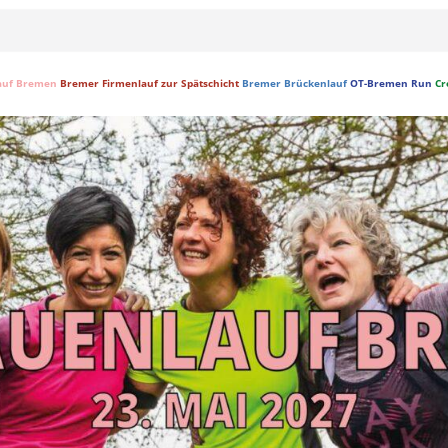
auf Bremen
Bremer Firmenlauf zur Spätschicht
Bremer Brückenlauf
OT-Bremen Run
Cr