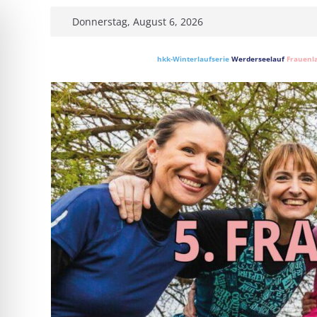
Skip
Donnerstag, August 6, 2026
to
content
hkk-Winterlaufserie
Werderseelauf
Frauenl