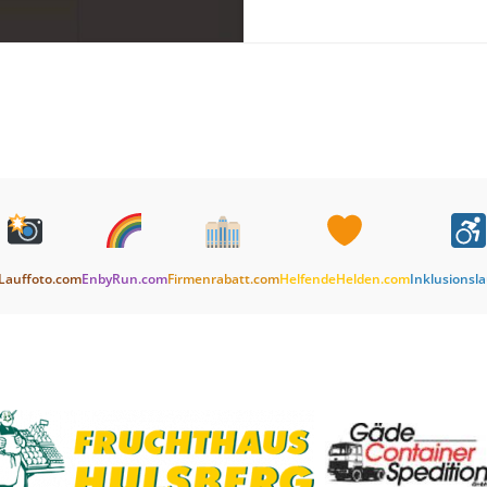
Lauffoto.com
EnbyRun.com
Firmenrabatt.com
HelfendeHelden.com
Inklusionsl