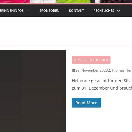
ERINNENINFOS
SPONSOREN
KONTAKT
RECHTLICHES
SILVESTERLAUF BREMEN
29. November 2023
Thomas Hend
Helfende gesucht für den Silv
zum 31. Dezember und brauc
Read More