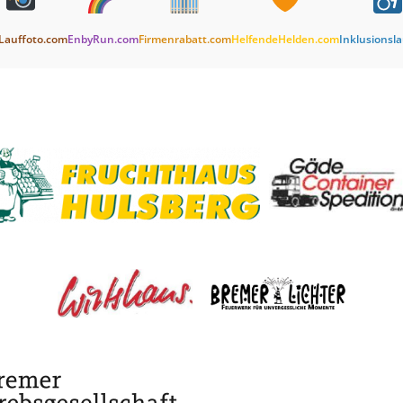
Lauffoto.com
EnbyRun.com
Firmenrabatt.com
HelfendeHelden.com
Inklusionsl