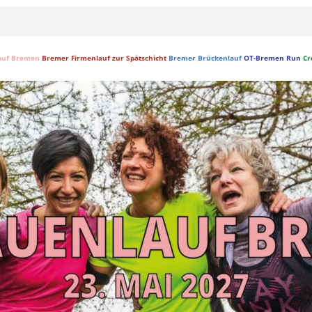
auf Bremen
Bremer Firmenlauf zur Spätschicht
Bremer Brückenlauf
OT-Bremen Run
Cr